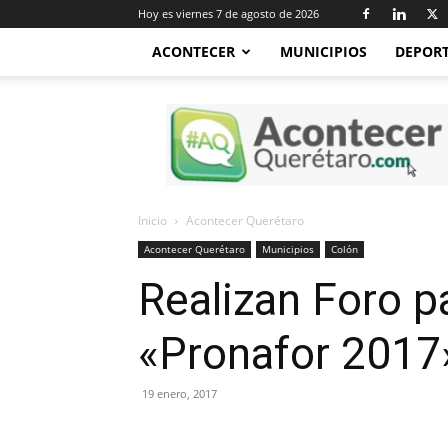
Hoy es viernes 7 de agosto de 2026
ACONTECER
MUNICIPIOS
DEPOR
Acontecer
Querétaro
Inicio
Acontecer Querétaro
Acontecer Querétaro
Municipios
Colón
Realizan Foro p
«Pronafor 2017
19 enero, 2017