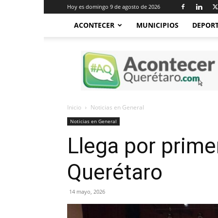
Hoy es domingo 9 de agosto de 2026
ACONTECER
MUNICIPIOS
DEPOR
Acontecer
Querétaro
Inicio
Noticias en General
Noticias en General
Llega por prime
Querétaro
14 mayo, 2026