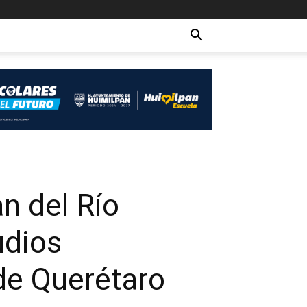
n del Río
udios
 de Querétaro