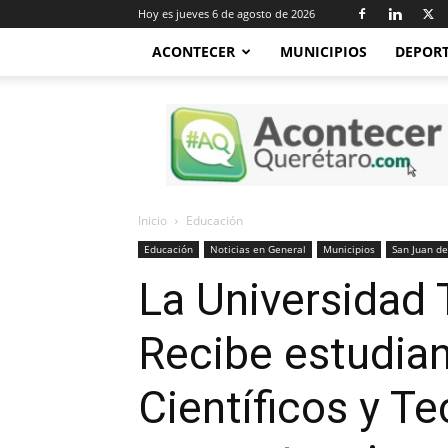
Hoy es jueves 6 de agosto de 2026
ACONTECER
MUNICIPIOS
DEPOR
Acontecer
Querétaro
Inicio
Educación
Educación
Noticias en General
Municipios
San Juan de
La Universidad 
Recibe estudian
Científicos y T