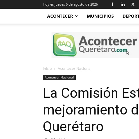
Hoy es jueves 6 de agosto de 2026
ACONTECER
MUNICIPIOS
DEPOR
Acontecer
Querétaro
Inicio
Acontecer Nacional
Acontecer Nacional
La Comisión Esta
mejoramiento de
Querétaro
25 julio, 2023