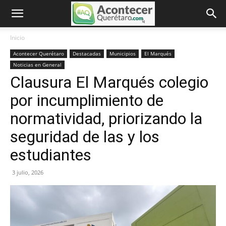
Inicio
Acontecer Querétaro
Destacadas
Municipios
El Marqués
Noticias en General
Clausura El Marqués colegio
por incumplimiento de
normatividad, priorizando la
seguridad de las y los
estudiantes
3 julio, 2026