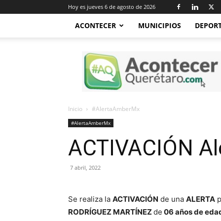
Hoy es jueves 6 de agosto de 2026
ACONTECER
MUNICIPIOS
DEPOR
Acontecer
Querétaro
Inicio
#AlertaAmberMx
#AlertaAmberMx
ACTIVACIÓN Al
7 abril, 2022
Se realiza la
ACTIVACIÓN
de una
ALERTA
p
RODRÍGUEZ MARTÍNEZ
de
06 años de edad