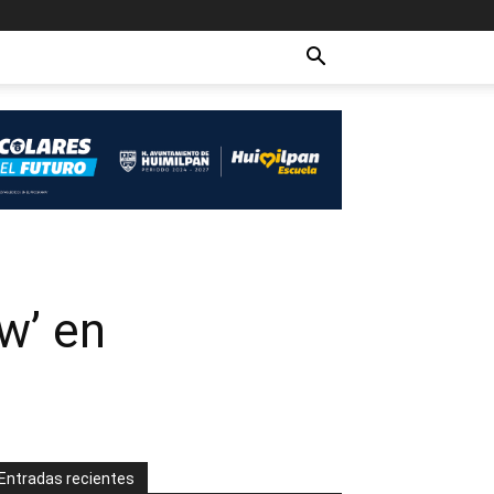
w’ en
Entradas recientes