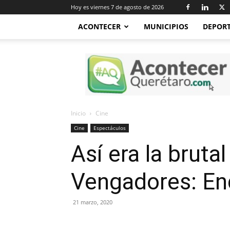
Hoy es viernes 7 de agosto de 2026
ACONTECER
MUNICIPIOS
DEPOR
Acontecer
Querétaro
Inicio
Cine
Cine
Espectáculos
Así era la brut
Vengadores: E
21 marzo, 2020