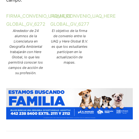
FIRMA_CONVENIO_UAQ_HERE
FIRMA_CONVENIO_UAQ_HERE
GLOBAL_GV_6272
GLOBAL_GV_6277
Alrededor de 24
El objetivo de la firma
alumnos de la
de convenio entre la
Licenciatura en
UAQ y Here Global B.V.
Geografía Ambiental
es que los estudiantes
trabajarán con Here
participen en la
Global, lo que les
actualización de
permitirá conocer los
mapas.
campos de acción de
su profesión.