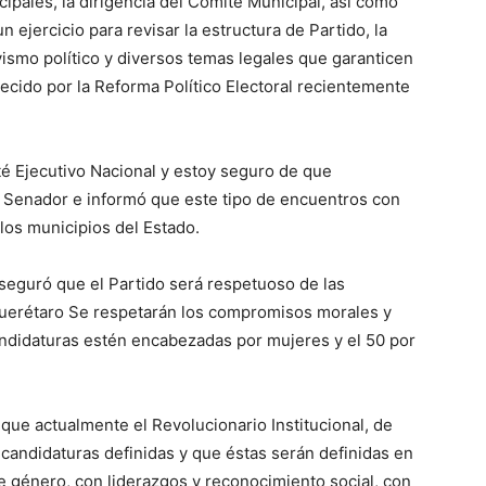
ipales, la dirigencia del Comité Municipal, así como
un ejercicio para revisar la estructura de Partido, la
ismo político y diversos temas legales que garanticen
lecido por la Reforma Político Electoral recientemente
té Ejecutivo Nacional y estoy seguro de que
l Senador e informó que este tipo de encuentros con
 los municipios del Estado.
 aseguró que el Partido será respetuoso de las
n Querétaro Se respetarán los compromisos morales y
candidaturas estén encabezadas por mujeres y el 50 por
que actualmente el Revolucionario Institucional, de
e candidaturas definidas y que éstas serán definidas en
e género, con liderazgos y reconocimiento social, con