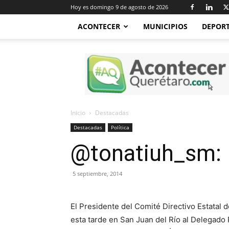
Hoy es domingo 9 de agosto de 2026
ACONTECER
MUNICIPIOS
DEPOR
Acontecer
Querétaro
Inicio
Destacadas
Destacadas
Política
@tonatiuh_sm: P
5 septiembre, 2014
El Presidente del Comité Directivo Estatal 
esta tarde en San Juan del Río al Delegado 