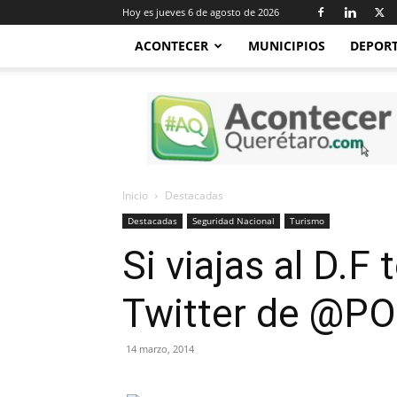
Hoy es jueves 6 de agosto de 2026
ACONTECER
MUNICIPIOS
DEPOR
Acontecer
Querétaro
Inicio
Destacadas
Destacadas
Seguridad Nacional
Turismo
Si viajas al D.
Twitter de @P
14 marzo, 2014