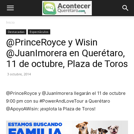
Inicio
Destacadas
Espectáculos
@PrinceRoyce y Wisin
@JuanImorera en Querétaro,
11 de octubre, Plaza de Toros
3 octubre, 2014
@PrinceRoyce y @Juanlmorera llegarán el 11 de octubre
9:00 pm con su #PowerAndLoveTour a Querétaro
@ApoyoAWisin: ¡explota la Plaza de Toros!