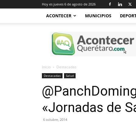
Hoy es jueves 6 de agosto de 2026
ACONTECER
MUNICIPIOS
DEPOR
Acontecer
Querétaro
Inicio
Destacadas
Destacadas
Salud
@PanchDomingue
«Jornadas de S
6 octubre, 2014