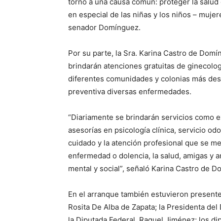
torno a una causa común: proteger la salud 
en especial de las niñas y los niños – muje
senador Domínguez.
Por su parte, la Sra. Karina Castro de Domí
brindarán atenciones gratuitas de ginecolog
diferentes comunidades y colonias más desp
preventiva diversas enfermedades.
“Diariamente se brindarán servicios como 
asesorías en psicología clínica, servicio od
cuidado y la atención profesional que se m
enfermedad o dolencia, la salud, amigas y a
mental y social”, señaló Karina Castro de 
En el arranque también estuvieron presente
Rosita De Alba de Zapata; la Presidenta de
la Diputada Federal, Raquel Jiménez; los di