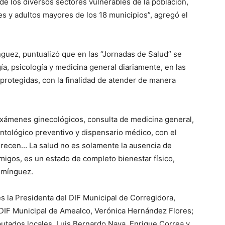
de los diversos sectores vulnerables de la población,
res y adultos mayores de los 18 municipios”, agregó el
nguez, puntualizó que en las “Jornadas de Salud” se
ía, psicología y medicina general diariamente, en las
rotegidas, con la finalidad de atender de manera
exámenes ginecológicos, consulta de medicina general,
ontológico preventivo y dispensario médico, con el
erecen… La salud no es solamente la ausencia de
migos, es un estado de completo bienestar físico,
Domínguez.
s la Presidenta del DIF Municipal de Corregidora,
l DIF Municipal de Amealco, Verónica Hernández Flores;
putados locales, Luis Bernardo Nava, Enrique Correa y