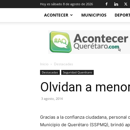
Hoy es sábado 8 de agosto de 2026
ACONTECER
MUNICIPIOS
DEPOR
Acontecer
Querétaro
Inicio
Destacadas
Destacadas
Seguridad Querétaro
Olvidan a menor
3 agosto, 2014
Gracias a la confianza ciudadana, personal 
Municipio de Querétaro (SSPMQ), brindó ap