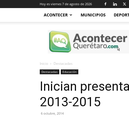
Hoy es viernes 7 de agosto de 2026
ACONTECER
MUNICIPIOS
DEPOR
Acontecer
Querétaro
Inicio
Destacadas
Destacadas
Educación
Inician present
2013-2015
6 octubre, 2014