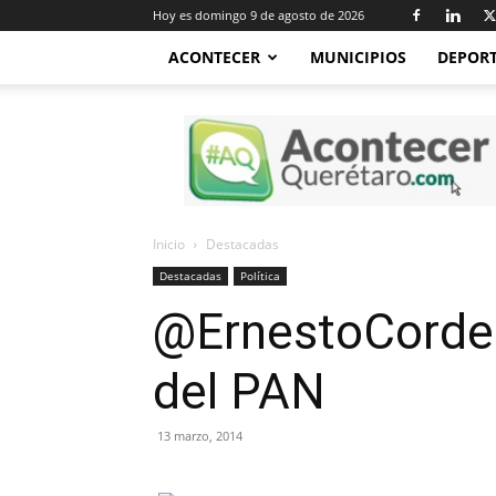
Hoy es domingo 9 de agosto de 2026
ACONTECER
MUNICIPIOS
DEPOR
Acontecer
Querétaro
Inicio
Destacadas
Destacadas
Política
@ErnestoCorder
del PAN
13 marzo, 2014