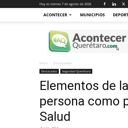
Hoy es viernes 7 de agosto de 2026
ACONTECER
MUNICIPIOS
DEPOR
Acontecer
Querétaro
Inicio
Destacadas
Destacadas
Seguridad Querétaro
Elementos de la
persona como pr
Salud
8 julio, 2014