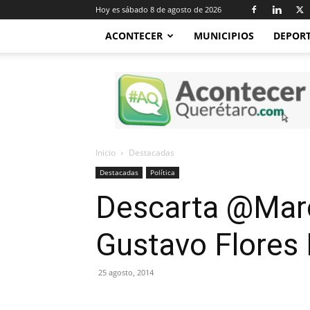
Hoy es sábado 8 de agosto de 2026
ACONTECER
MUNICIPIOS
DEPOR
Acontecer
Querétaro
Inicio
Destacadas
Destacadas
Política
Descarta @Marc
Gustavo Flores
25 agosto, 2014