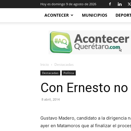
Hoy es domingo 9 de agosto de 2026
ACONTECER
MUNICIPIOS
DEPOR
Acontecer
Querétaro
Inicio
Destacadas
Destacadas
Política
Con Ernesto no
8 abril, 2014
Gustavo Madero, candidato a la dirigencia n
ayer en Matamoros que al finalizar el proce