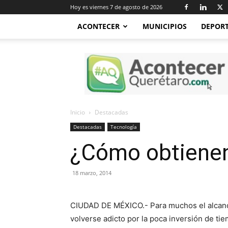
Hoy es viernes 7 de agosto de 2026
ACONTECER
MUNICIPIOS
DEPOR
Acontecer
Querétaro
Inicio
Destacadas
Destacadas
Tecnología
¿Cómo obtienen 
18 marzo, 2014
CIUDAD DE MÉXICO.- Para muchos el alcance
volverse adicto por la poca inversión de ti