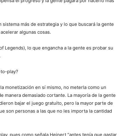
pensa el progreso y la gente pagará por hacerlo más
n sistema más de estrategia y lo que buscará la gente
 acelerar algunas cosas.
of Legends), lo que engancha a la gente es probar su
.
-to-play?
r la monetización en sí mismo, no meterla como un
r de manera demasiado cortante. La mayoría de la gente
ieron bajar el juego gratuito, pero la mayor parte de
que son personas a las que no les importa la cantidad
play, pues como señala Heinert “antes tenía que gastar