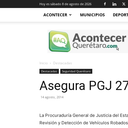
Hoy es sábado 8 de agosto de 2026
ACONTECER
MUNICIPIOS
DEPOR
Acontecer
Querétaro
Inicio
Destacadas
Destacadas
Seguridad Querétaro
Asegura PGJ 27
14 agosto, 2014
La Procuraduría General de Justicia del Es
Revisión y Detección de Vehículos Robado