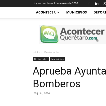
Hoy es domingo 9 de agosto de 2026
ACONTECER
MUNICIPIOS
DEPOR
Acontecer
Querétaro
Inicio
Destacadas
Destacadas
Municipios
Aprueba Ayunta
Bomberos
30 julio, 2014