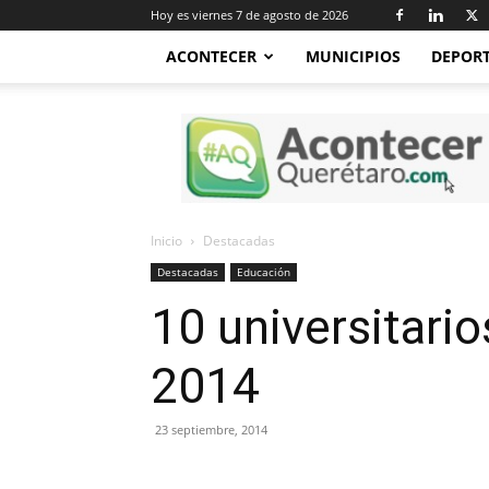
Hoy es viernes 7 de agosto de 2026
ACONTECER
MUNICIPIOS
DEPOR
Acontecer
Querétaro
Inicio
Destacadas
Destacadas
Educación
10 universitari
2014
23 septiembre, 2014