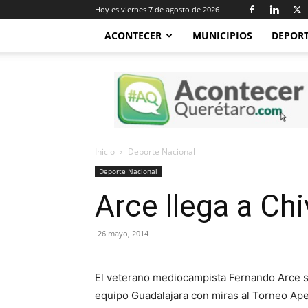
Hoy es viernes 7 de agosto de 2026
ACONTECER
MUNICIPIOS
DEPOR
Acontecer
Querétaro
Inicio
Deporte Nacional
Deporte Nacional
Arce llega a Ch
26 mayo, 2014
El veterano mediocampista Fernando Arce se
equipo Guadalajara con miras al Torneo Aper