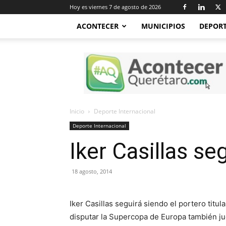
Hoy es viernes 7 de agosto de 2026
ACONTECER
MUNICIPIOS
DEPOR
Acontecer
Querétaro
Inicio
Deporte Internacional
Deporte Internacional
Iker Casillas se
18 agosto, 2014
Iker Casillas seguirá siendo el portero titul
disputar la Supercopa de Europa también ju