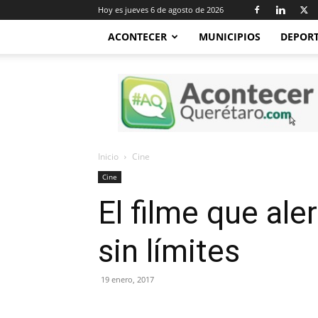
Hoy es jueves 6 de agosto de 2026
ACONTECER
MUNICIPIOS
DEPOR
Acontecer
Querétaro
Inicio
Cine
Cine
El filme que ale
sin límites
19 enero, 2017