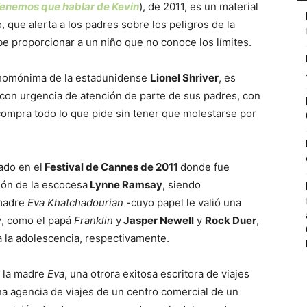
enemos que hablar de Kevin
), de 2011, es un material
 que alerta a los padres sobre los peligros de la
e proporcionar a un niño que no conoce los límites.
a homónima de la estadunidense
Lionel Shriver
, es
y con urgencia de atención de parte de sus padres, con
compra todo lo que pide sin tener que molestarse por
ado en el
Festival de Cannes de 2011
donde fue
ión de la escocesa
Lynne Ramsay
, siendo
 madre
Eva Khatchadourian
-cuyo papel le valió una
y
, como el papá
Franklin
y
Jasper Newell
y
Rock Duer
,
 a la adolescencia, respectivamente.
de la madre
Eva
, una otrora exitosa escritora de viajes
a agencia de viajes de un centro comercial de un