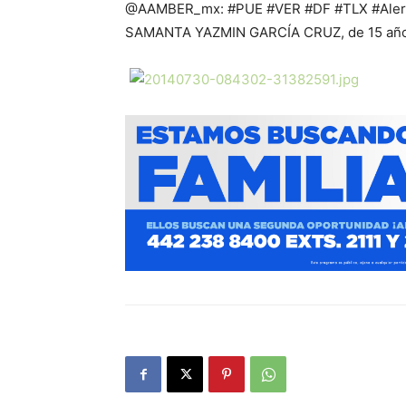
@AAMBER_mx: #PUE #VER #DF #TLX #AlertaA
SAMANTA YAZMIN GARCÍA CRUZ, de 15 año