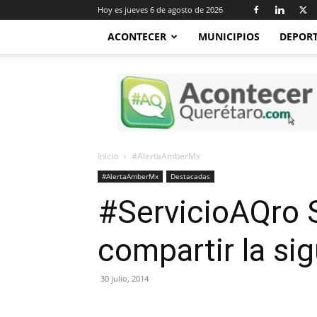
Hoy es jueves 6 de agosto de 2026
ACONTECER
MUNICIPIOS
DEPOR
Acontecer
Querétaro
Inicio
#AlertaAmberMx
#AlertaAmberMx
Destacadas
#ServicioAQro S
compartir la sig
30 julio, 2014