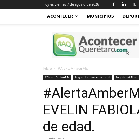
Hoy es viernes 7 de agosto de 2026
ACONTECER
MUNICIPIOS
DEPOR
Acontecer
Querétaro
Inicio
#AlertaAmberMx
#AlertaAmberMx
Seguridad Internacional
Seguridad Naci
#AlertaAmberMx 
EVELIN FABIOL
de edad.
1 junio, 2014