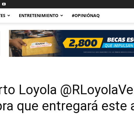
TES
ENTRETENIMIENTO
#OPINIÓNAQ
rto Loyola @RLoyolaVe
ra que entregará este 