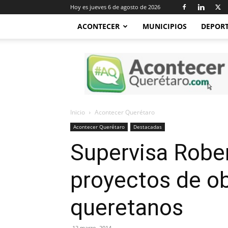
Hoy es jueves 6 de agosto de 2026
ACONTECER
MUNICIPIOS
DEPOR
Acontecer
Querétaro
Inicio
Acontecer Querétaro
Acontecer Querétaro
Destacadas
Supervisa Robe
proyectos de ob
queretanos
12 marzo, 2014