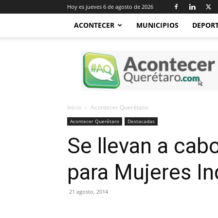
Hoy es jueves 6 de agosto de 2026
ACONTECER
MUNICIPIOS
DEPOR
Acontecer
Querétaro
Inicio
Acontecer Querétaro
Acontecer Querétaro
Destacadas
Se llevan a cab
para Mujeres I
21 agosto, 2014