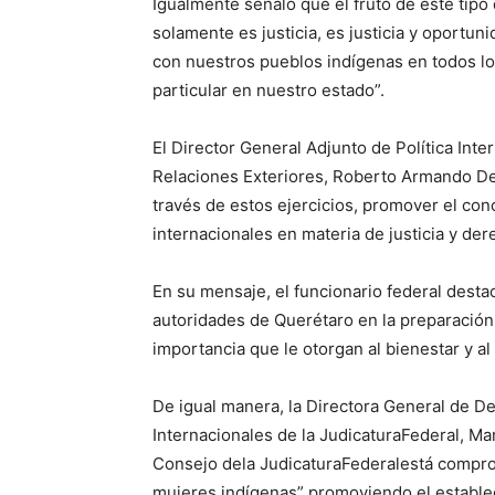
Igualmente señaló que el fruto de este tip
solamente es justicia, es justicia y oportu
con nuestros pueblos indígenas en todos lo
particular en nuestro estado”.
El Director General Adjunto de Política In
Relaciones Exteriores, Roberto Armando D
través de estos ejercicios, promover el con
internacionales en materia de justicia y de
En su mensaje, el funcionario federal dest
autoridades de Querétaro en la preparación
importancia que le otorgan al bienestar y 
De igual manera, la Directora General de 
Internacionales de la JudicaturaFederal, Ma
Consejo dela JudicaturaFederalestá comprom
mujeres indígenas” promoviendo el establ