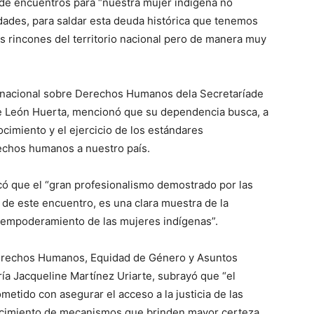
o de encuentros para “nuestra mujer indígena no
nidades, para saldar esta deuda histórica que tenemos
s rincones del territorio nacional pero de manera muy
ternacional sobre Derechos Humanos dela Secretaríade
e León Huerta, mencionó que su dependencia busca, a
ocimiento y el ejercicio de los estándares
rechos humanos a nuestro país.
acó que el “gran profesionalismo demostrado por las
 de este encuentro, es una clara muestra de la
al empoderamiento de las mujeres indígenas”.
Derechos Humanos, Equidad de Género y Asuntos
ría Jacqueline Martínez Uriarte, subrayó que “el
etido con asegurar el acceso a la justicia de las
ecimiento de mecanismos que brinden mayor certeza