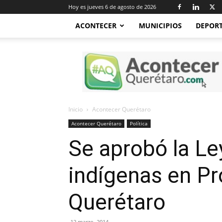
Hoy es jueves 6 de agosto de 2026
ACONTECER
MUNICIPIOS
DEPOR
Acontecer
Querétaro
Inicio
Acontecer Querétaro
Acontecer Querétaro
Política
Se aprobó la Le
indígenas en P
Querétaro
12 marzo, 2014