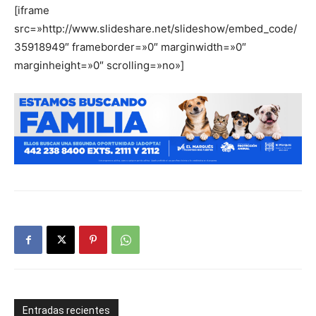
[iframe
src=»http://www.slideshare.net/slideshow/embed_code/
35918949″ frameborder=»0″ marginwidth=»0″
marginheight=»0″ scrolling=»no»]
Entradas recientes