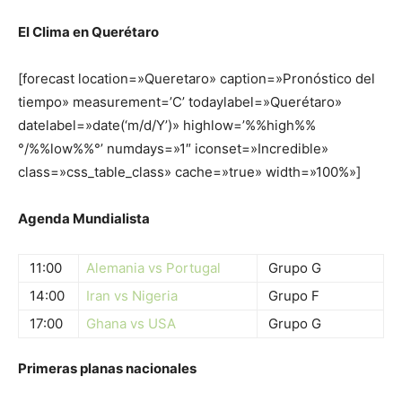
El Clima en Querétaro
[forecast location=»Queretaro» caption=»Pronóstico del
tiempo» measurement=’C’ todaylabel=»Querétaro»
datelabel=»date(‘m/d/Y’)» highlow=’%%high%%
°/%%low%%°’ numdays=»1″ iconset=»Incredible»
class=»css_table_class» cache=»true» width=»100%»]
Agenda Mundialista
11:00
Alemania vs Portugal
Grupo G
14:00
Iran vs Nigeria
Grupo F
17:00
Ghana vs USA
Grupo G
Primeras planas nacionales