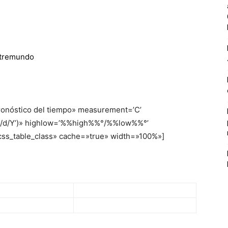
tremundo
ronóstico del tiempo» measurement=’C’
‘m/d/Y’)» highlow=’%%high%%°/%%low%%°’
css_table_class» cache=»true» width=»100%»]