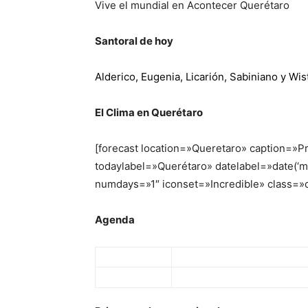
Vive el mundial en Acontecer Querétaro
Santoral de hoy
Alderico
,
Eugenia,
Licarión
,
Sabiniano
y
Wis
El Clima en Querétaro
[forecast location=»Queretaro» caption=»P
todaylabel=»Querétaro» datelabel=»date(
numdays=»1″ iconset=»Incredible» class=»
Agenda