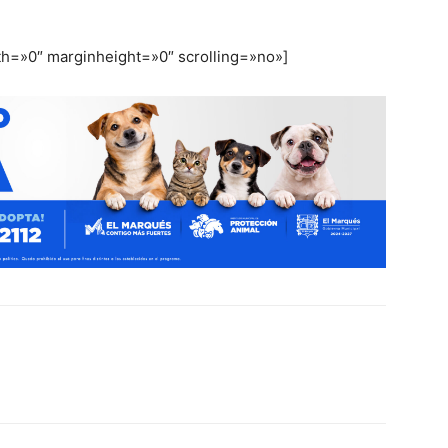
th=»0″ marginheight=»0″ scrolling=»no»]