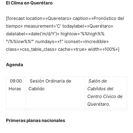
El Clima en Querétaro
[forecast location=»Queretaro» caption=»Pronóstico del
tiempo» measurement=’C’ todaylabel=»Querétaro»
datelabel=»date(‘m/d/Y’)» highlow=’%%high%%
°/%%low%%°’ numdays=»1″ iconset=»Incredible»
class=»css_table_class» cache=»true» width=»100%»]
Agenda
09:00
Sesión Ordinaria de
Salón de
Horas
Cabildo
Cabildos del
Centro Cívico de
Querétaro.
Primeras planas nacionales