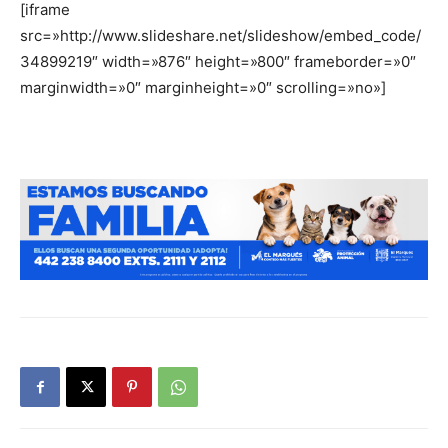
[iframe
src=»http://www.slideshare.net/slideshow/embed_code/
34899219″ width=»876″ height=»800″ frameborder=»0″
marginwidth=»0″ marginheight=»0″ scrolling=»no»]