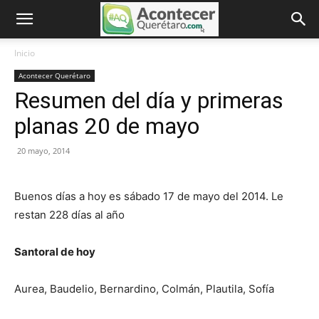
Inicio
Acontecer Querétaro
Resumen del día y primeras
planas 20 de mayo
20 mayo, 2014
Buenos días a hoy es sábado 17 de mayo del 2014. Le
restan 228 días al año
Santoral de hoy
Aurea
,
Baudelio
,
Bernardino
,
Colmán
,
Plautila
,
Sofía