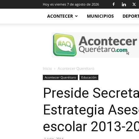
Hoy es viernes 7 de agosto de 2026
ACONTECER
MUNICIPIOS
DEPOR
Acontecer
Querétaro
Inicio
Acontecer Querétaro
Acontecer Querétaro
Educación
Preside Secreta
Estrategia Ases
escolar 2013-2
1 julio, 2014