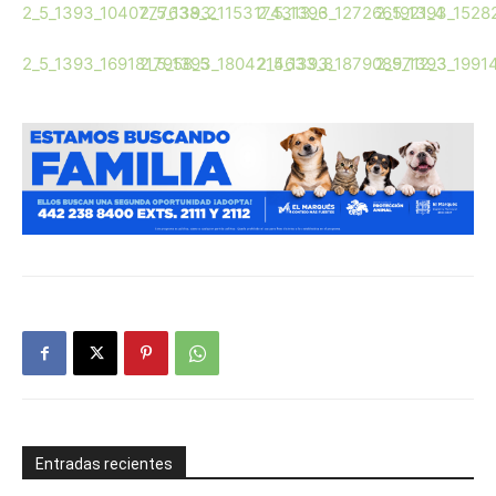
2_5_1393_1040777638_2
2_5_1393_1153174313_6
2_5_1393_1272661921_4
2_5_1393_152
2_5_1393_1691817958_5
2_5_1393_1804214633_8
2_5_1393_1879089712_3
2_5_1393_1991
Entradas recientes