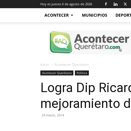
Hoy es jueves 6 de agosto de 2026
ACONTECER
MUNICIPIOS
DEPOR
Acontecer
Querétaro
Inicio
Acontecer Querétaro
Acontecer Querétaro
Política
Logra Dip Rica
mejoramiento de
24 marzo, 2014