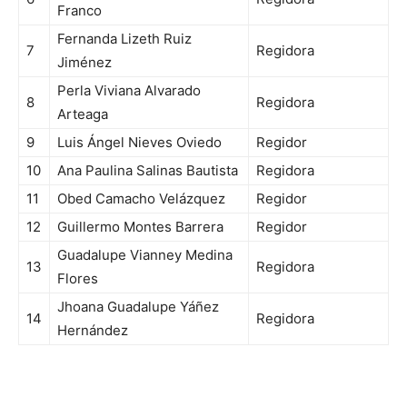
Franco
Fernanda Lizeth Ruiz
7
Regidora
Jiménez
Perla Viviana Alvarado
8
Regidora
Arteaga
9
Luis Ángel Nieves Oviedo
Regidor
10
Ana Paulina Salinas Bautista
Regidora
11
Obed Camacho Velázquez
Regidor
12
Guillermo Montes Barrera
Regidor
Guadalupe Vianney Medina
13
Regidora
Flores
Jhoana Guadalupe Yáñez
14
Regidora
Hernández