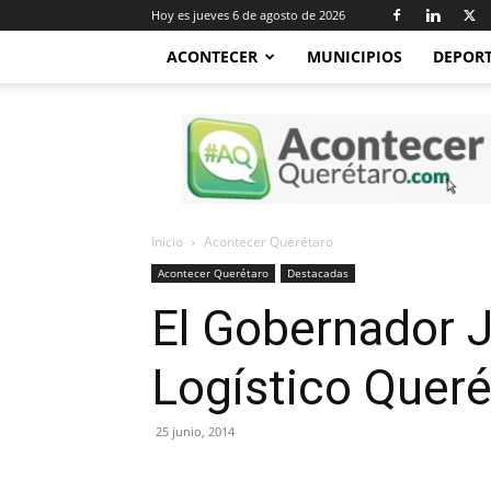
Hoy es jueves 6 de agosto de 2026
ACONTECER
MUNICIPIOS
DEPOR
Acontecer
Querétaro
Inicio
Acontecer Querétaro
Acontecer Querétaro
Destacadas
El Gobernador J
Logístico Queré
25 junio, 2014