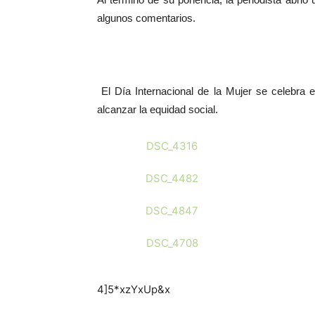
Al término de su ponencia, la periodista abrió 
algunos comentarios.
El Día Internacional de la Mujer se celebra
alcanzar la equidad social.
DSC_4316
DSC_4482
DSC_4847
DSC_4708
4]5*xzYxUp&x