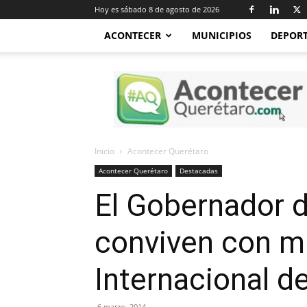
Hoy es sábado 8 de agosto de 2026
ACONTECER
MUNICIPIOS
DEPOR
Acontecer
Querétaro
Inicio
Acontecer Querétaro
Acontecer Querétaro
Destacadas
El Gobernador d
conviven con mu
Internacional de
6 marzo, 2014