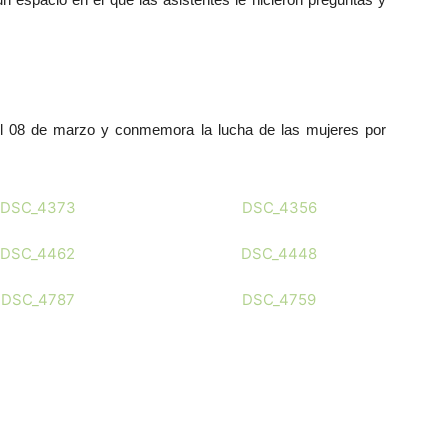
un espacio en el que las asistentes le hicieron preguntas y
 el 08 de marzo y conmemora la lucha de las mujeres por
DSC_4373
DSC_4356
DSC_4462
DSC_4448
DSC_4787
DSC_4759