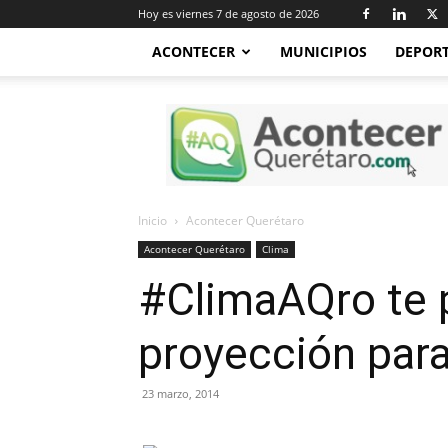
Hoy es viernes 7 de agosto de 2026
ACONTECER
MUNICIPIOS
DEPOR
Acontecer
Querétaro
Inicio
Acontecer Querétaro
Acontecer Querétaro
Clima
#ClimaAQro te 
proyección para
23 marzo, 2014