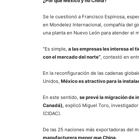
¿Por qué México y no China?
Se le cuestionó a Francisco Espinosa, especi
en Mondelez Internacional, compañía del gir
una planta en Nuevo León para atender el 
“Es simple,
a las empresas les interesa el t
con el mercado del norte”
, contestó en ent
En la reconfiguración de las cadenas global
Unidos,
México es atractivo para la instala
En este sentido,
se prevé la migración de 
Canadá),
explicó Miguel Toro, investigador 
(CIDAC).
De las 25 naciones más exportadoras del 
manufacturera menor que China.