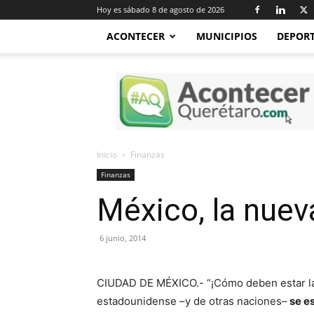
Hoy es sábado 8 de agosto de 2026
ACONTECER
MUNICIPIOS
DEPOR
Acontecer
Querétaro
Inicio
Finanzas
Finanzas
México, la nue
6 junio, 2014
CIUDAD DE MÉXICO.- “¡Cómo deben estar la
estadounidense –y de otras naciones–
se e