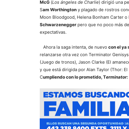
McG
(
Los ángeles de Charlie
) dirigió una 
S
am Worthington
y plagado de rostros con
Moon Bloodgood, Helena Bonham Carter o M
Schwarzenegger
pero que no poco más de 
expectativas.
Ahora la saga intenta, de nuevo
con el ya
relanzarse otra vez con Terminator Genisys
(Juego de tronos), Jason Clarke (El amanece
y que está dirigida por Alan Taylor (Thor: E
C
umpliendo con lo prometido, T
erminator: