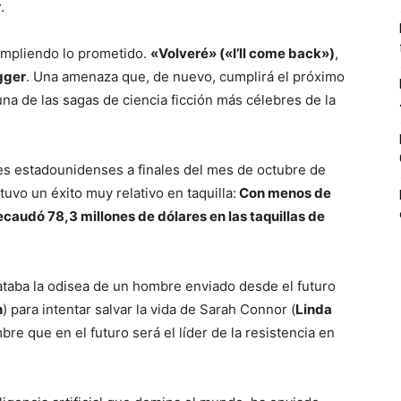
r
.
umpliendo lo prometido.
«Volveré» («I’ll come back»)
,
gger
. Una amenaza que, de nuevo, cumplirá el próximo
una de las sagas de ciencia ficción más célebres de la
cines estadounidenses a finales del mes de octubre de
uvo un éxito muy relativo en taquilla:
Con menos de
ecaudó 78,3 millones de dólares en las taquillas de
relataba la odisea de un hombre enviado desde el futuro
n
) para intentar salvar la vida de Sarah Connor (
Linda
re que en el futuro será el líder de la resistencia en