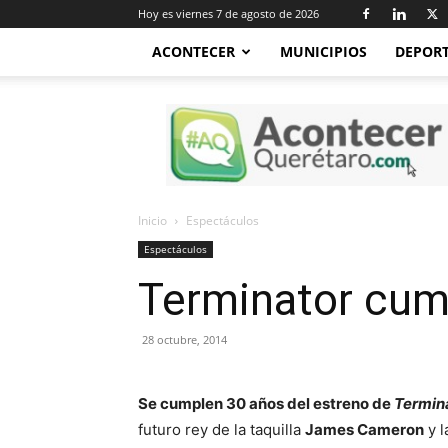
Hoy es viernes 7 de agosto de 2026
ACONTECER
MUNICIPIOS
DEPOR
Acontecer
Querétaro
Inicio
Espectáculos
Espectáculos
Terminator cump
28 octubre, 2014
Se cumplen 30 años del estreno de
Termin
futuro rey de la taquilla
James Cameron
y l