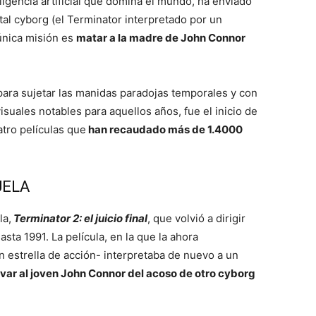
ligencia artificial que domina el mundo, ha enviado
tal cyborg (el Terminator interpretado por un
única misión es
matar a la madre de John Connor
para sujetar las manidas paradojas temporales y con
suales notables para aquellos años, fue el inicio de
atro películas que
han recaudado más de 1.4000
UELA
la,
Terminator 2: el juicio final
, que volvió a dirigir
ta 1991. La película, en la que la ahora
estrella de acción- interpretaba de nuevo a un
lvar al joven John Connor del acoso de otro cyborg