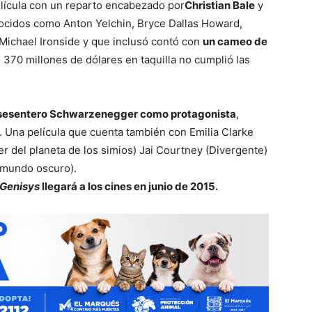
película con un reparto encabezado por
Christian Bale
y
ocidos como Anton Yelchin, Bryce Dallas Howard,
ichael Ironside y que inclusó contó con
un cameo de
370 millones de dólares en taquilla no cumplió las
 sesentero Schwarzenegger como protagonista
,
. Una película que cuenta también con Emilia Clarke
r del planeta de los simios) Jai Courtney (Divergente)
l mundo oscuro).
 Genisys
llegará a los cines en junio de 2015.